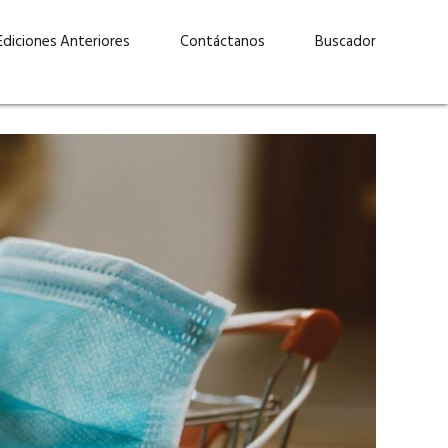
Ediciones Anteriores
Contáctanos
Buscador
uárez: “Las
Lucas Martínez Paz: “En
demos liderar y
tecnología, hay que invertir
aso por nuestros
con inteligencia, no por
ritos”
moda”