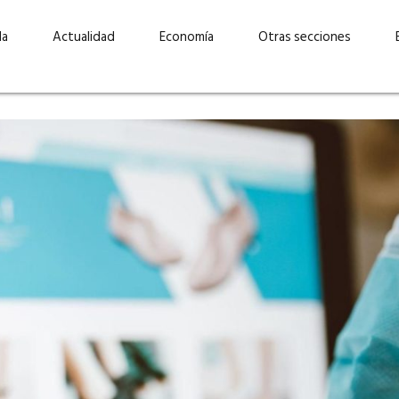
da
Actualidad
Economía
Otras secciones
“Invertir con propósito:
ad está en
cómo CBC impulsa su
Elizabeth S
vecería
crecimiento industrial a
mujeres po
la» –
través de la innovación y la
abrirnos p
sostenibilidad”
propios mé