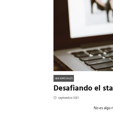
ACTUALIDAD
EN PORTADA
julio 2026
EN PORTADA
mayo 202
I&N ESPECIALES
Desafiando el st
septiembre 2021
No es algo 