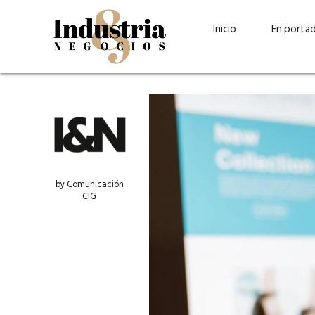
Inicio
En porta
by Comunicación
CIG
Guatehuevo: medio siglo
“La sostenibilid
produciendo la proteína
el centro de Cer
más accesible para los
Ambev Guatema
guatemaltecos
Ricardo Urteaga