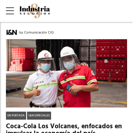
by Comunicación CIG
EN PORTADA
I&N ESPECIALES
Coca-Cola Los Volcanes, enfocados en