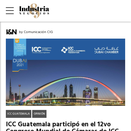
by Comunicación CIG
ICC GUATEMALA
OPINIÓN
ICC Guatemala participó en el 12vo