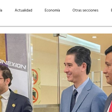
da
Actualidad
Economía
Otras secciones
“Invertir con propósito:
ad está en
cómo CBC impulsa su
Elizabeth S
vecería
crecimiento industrial a
mujeres po
la» –
través de la innovación y la
abrirnos p
sostenibilidad”
propios mé