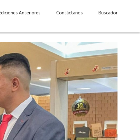
Ediciones Anteriores
Contáctanos
Buscador
uárez: “Las
Lucas Martínez Paz: “En
demos liderar y
tecnología, hay que invertir
aso por nuestros
con inteligencia, no por
ritos”
moda”