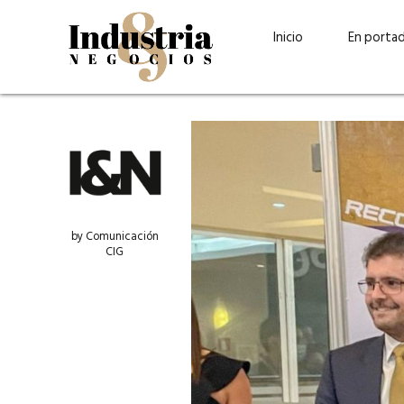
Inicio
En porta
by Comunicación
CIG
Guatehuevo: medio siglo
“La sostenibilid
produciendo la proteína
el centro de Cer
más accesible para los
Ambev Guatema
guatemaltecos
Ricardo Urteaga