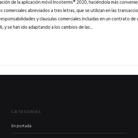
zación de la aplicación móvil Incoterms® 2020, haciéndola más conveni
 comerciales abreviados a tres letras, que se utilizan en las transacci
 responsabilidades y clausulas comerciales incluidas en un contrato d
36, y se han ido adaptando a los cambios de las...
CATEGORÍAS
En portada