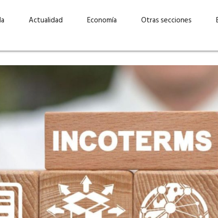
da
Actualidad
Economía
Otras secciones
“Invertir con propósito:
ad está en
cómo CBC impulsa su
Elizabeth S
vecería
crecimiento industrial a
mujeres po
la» –
través de la innovación y la
abrirnos p
sostenibilidad”
propios mé