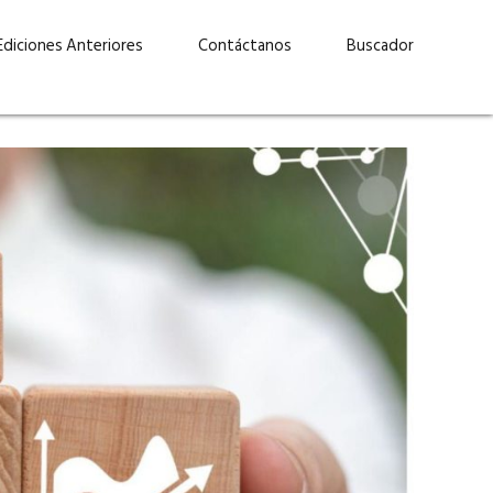
Ediciones Anteriores
Contáctanos
Buscador
uárez: “Las
Lucas Martínez Paz: “En
demos liderar y
tecnología, hay que invertir
aso por nuestros
con inteligencia, no por
ritos”
moda”