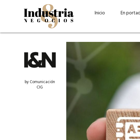
Inicio
En porta
by Comunicación
CIG
Guatehuevo: medio siglo
“La sostenibilid
produciendo la proteína
el centro de Cer
más accesible para los
Ambev Guatema
guatemaltecos
Ricardo Urteaga