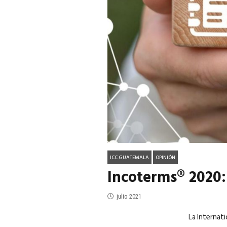
ACTUALIDAD
EN PORTADA
julio 2026
EN PORTADA
mayo 202
ICC GUATEMALA
OPINIÓN
Incoterms® 2020:
julio 2021
La Internat