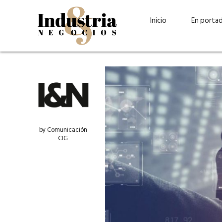
Inicio
En porta
by Comunicación
CIG
Guatehuevo: medio siglo
“La sostenibilid
produciendo la proteína
el centro de Cer
más accesible para los
Ambev Guatema
guatemaltecos
Ricardo Urteaga