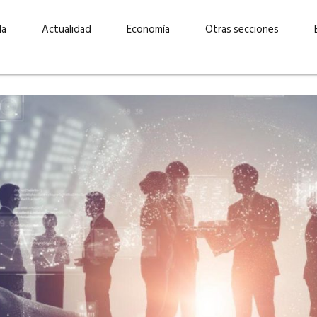
da
Actualidad
Economía
Otras secciones
“Invertir con propósito:
ad está en
cómo CBC impulsa su
Elizabeth S
vecería
crecimiento industrial a
mujeres po
la» –
través de la innovación y la
abrirnos p
sostenibilidad”
propios mé