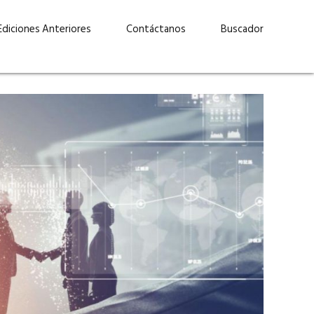
Ediciones Anteriores
Contáctanos
Buscador
uárez: “Las
Lucas Martínez Paz: “En
demos liderar y
tecnología, hay que invertir
aso por nuestros
con inteligencia, no por
ritos”
moda”