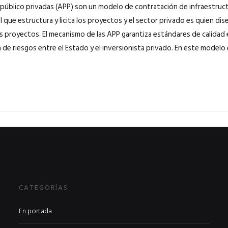
s público privadas (APP) son un modelo de contratación de infraestruc
l que estructura y licita los proyectos y el sector privado es quien dis
s proyectos. El mecanismo de las APP garantiza estándares de calidad 
 de riesgos entre el Estado y el inversionista privado. En este modelo e
CATEGORÍAS
En portada