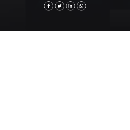
L
a seguridad y salud ocupacional se ha
convertido en un elemento estratégico para el
desarrollo empresarial moderno. En Guatemala,
la implementación del Acuerdo Gubernativo 229-2014
y sus reformas mediante el Acuerdo Gubernativo 57-
2022 han representado un avance importante en la
modernización de las condiciones laborales y en el
fortalecimiento de la competitividad de las empresas
nacionales.
Estas normativas establecen lineamientos obligatorios