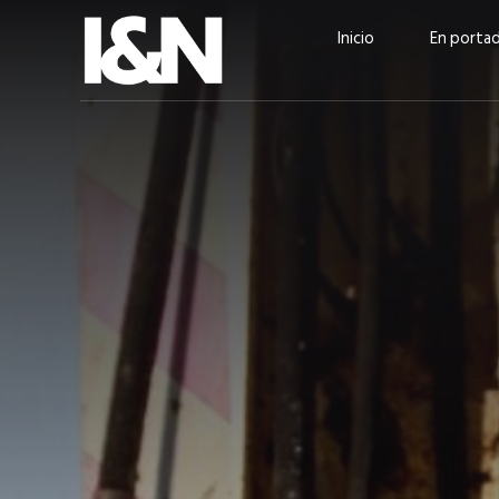
Inicio
En porta
Guatehuevo: medio siglo
“La sostenibilid
produciendo la proteína
el centro de Cer
más accesible para los
Ambev Guatema
guatemaltecos
Ricardo Urteaga
ACTUALIDAD
EN PORTADA
julio 2026
EN PORTADA
mayo 202