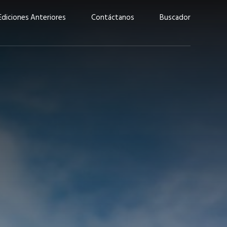
Ediciones Anteriores
Contáctanos
Buscador
uárez: “Las
Lucas Martínez Paz: “En
demos liderar y
tecnología, hay que invertir
aso por nuestros
con inteligencia, no por
ritos”
moda”
marzo 2026
EN PORTADA
febrero 2026