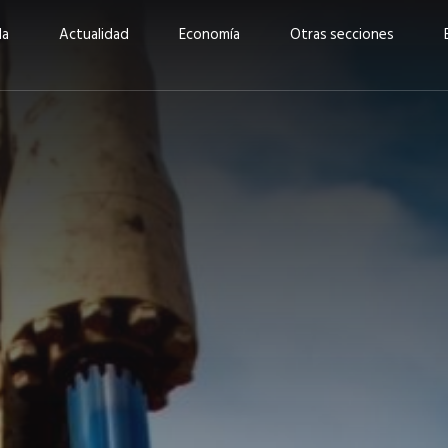
da
Actualidad
Economía
Otras secciones
“Invertir con propósito:
ad está en
cómo CBC impulsa su
Elizabeth S
vecería
crecimiento industrial a
mujeres po
la» –
través de la innovación y la
abrirnos p
sostenibilidad”
propios mé
6
EN PORTADA
abril 2026
EN PORTADA