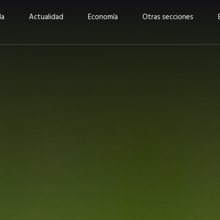
da
Actualidad
Economía
Otras secciones
“Invertir con propósito:
ad está en
cómo CBC impulsa su
Elizabeth S
vecería
crecimiento industrial a
mujeres po
la» –
través de la innovación y la
abrirnos p
sostenibilidad”
propios mé
6
EN PORTADA
abril 2026
EN PORTADA