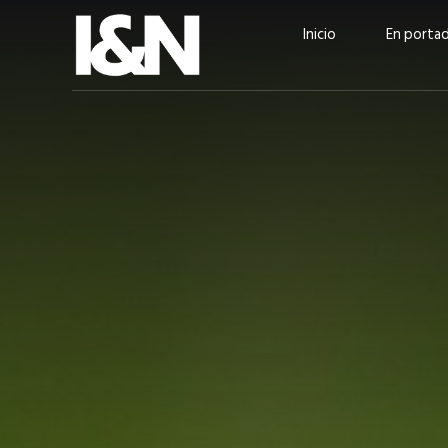
Inicio
En porta
Guatehuevo: medio siglo
“La sostenibilid
produciendo la proteína
el centro de Cer
más accesible para los
Ambev Guatema
guatemaltecos
Ricardo Urteaga
ACTUALIDAD
EN PORTADA
julio 2026
EN PORTADA
mayo 202