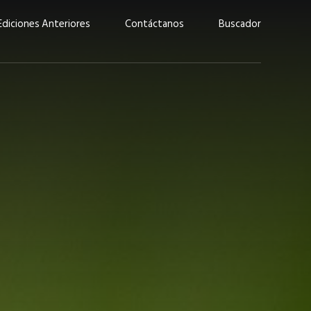
Ediciones Anteriores
Contáctanos
Buscador
uárez: “Las
Lucas Martínez Paz: “En
demos liderar y
tecnología, hay que invertir
aso por nuestros
con inteligencia, no por
ritos”
moda”
marzo 2026
EN PORTADA
febrero 2026