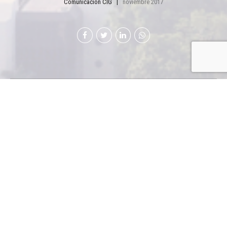
Comunicación CIG
noviembre 2017
AJEMAYA es parte
del grupo de origen
peruano AJE Group
AJE es una de las mayores empresas multinacionales
de bebidas, con 15,000 colaboradores, directos e
indirectos. AJE vende sus productos directamente o a