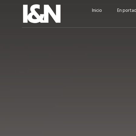
Inicio
En porta
Guatehuevo: medio siglo
“La sostenibilid
produciendo la proteína
el centro de Cer
más accesible para los
Ambev Guatema
guatemaltecos
Ricardo Urteaga
ACTUALIDAD
EN PORTADA
julio 2026
EN PORTADA
mayo 202