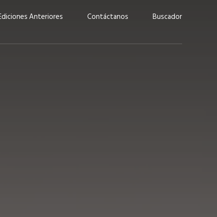
Ediciones Anteriores
Contáctanos
Buscador
uárez: “Las
Lucas Martínez Paz: “En
demos liderar y
tecnología, hay que invertir
aso por nuestros
con inteligencia, no por
ritos”
moda”
marzo 2026
EN PORTADA
febrero 2026