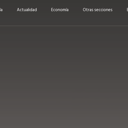
da
Actualidad
Economía
Otras secciones
“Invertir con propósito:
ad está en
cómo CBC impulsa su
Elizabeth S
vecería
crecimiento industrial a
mujeres po
la» –
través de la innovación y la
abrirnos p
sostenibilidad”
propios mé
6
EN PORTADA
abril 2026
EN PORTADA