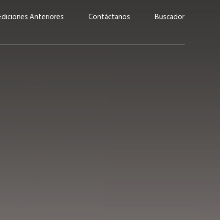
Ediciones Anteriores
Contáctanos
Buscador
uárez: “Las
Lucas Martínez Paz: “En
demos liderar y
tecnología, hay que invertir
aso por nuestros
con inteligencia, no por
ritos”
moda”
marzo 2026
EN PORTADA
febrero 2026