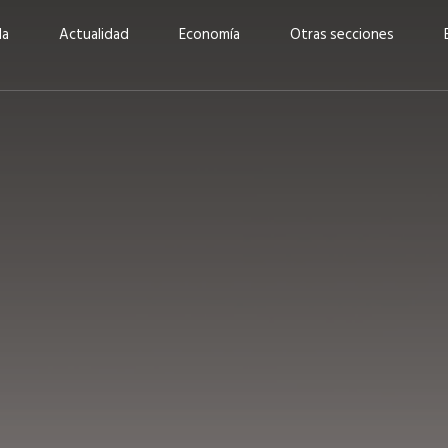
da
Actualidad
Economía
Otras secciones
“Invertir con propósito:
ad está en
cómo CBC impulsa su
Elizabeth S
vecería
crecimiento industrial a
mujeres po
la» –
través de la innovación y la
abrirnos p
sostenibilidad”
propios mé
6
EN PORTADA
abril 2026
EN PORTADA