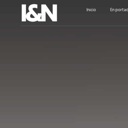
Inicio
En porta
Guatehuevo: medio siglo
“La sostenibilid
produciendo la proteína
el centro de Cer
más accesible para los
Ambev Guatema
guatemaltecos
Ricardo Urteaga
ACTUALIDAD
EN PORTADA
julio 2026
EN PORTADA
mayo 202