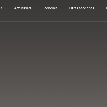
da
Actualidad
Economía
Otras secciones
“Invertir con propósito:
ad está en
cómo CBC impulsa su
Elizabeth S
vecería
crecimiento industrial a
mujeres po
la» –
través de la innovación y la
abrirnos p
sostenibilidad”
propios mé
6
EN PORTADA
abril 2026
EN PORTADA