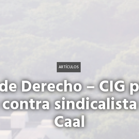
ARTÍCULOS
de Derecho – CIG 
contra sindicalist
Caal