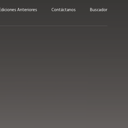
Ediciones Anteriores
Contáctanos
Buscador
uárez: “Las
Lucas Martínez Paz: “En
demos liderar y
tecnología, hay que invertir
aso por nuestros
con inteligencia, no por
ritos”
moda”
marzo 2026
EN PORTADA
febrero 2026