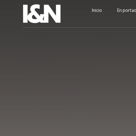
Inicio
En porta
Guatehuevo: medio siglo
“La sostenibilid
produciendo la proteína
el centro de Cer
más accesible para los
Ambev Guatema
guatemaltecos
Ricardo Urteaga
ACTUALIDAD
EN PORTADA
julio 2026
EN PORTADA
mayo 202