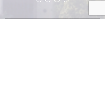
La adopción de
tecnologías en
Guatemala
Hay un reto de país muy importante, y es seguir
caminando hacia la implementación de la Agenda
Digital.
En el siglo XIX el economista
Joseph Schumpeter planteó