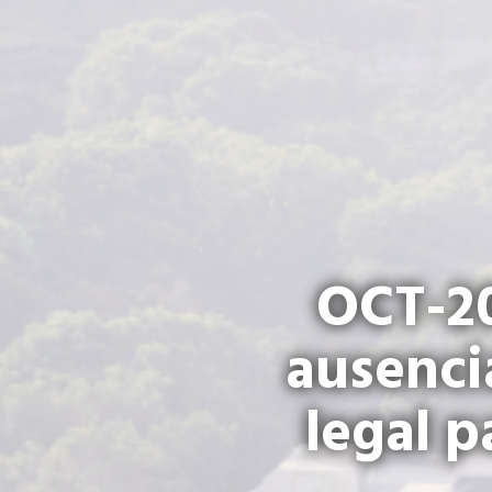
OCT-20
ausenci
legal p