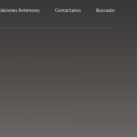
Ediciones Anteriores
Contáctanos
Buscador
uárez: “Las
Lucas Martínez Paz: “En
demos liderar y
tecnología, hay que invertir
aso por nuestros
con inteligencia, no por
ritos”
moda”
marzo 2026
EN PORTADA
febrero 2026