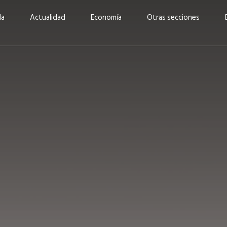
da
Actualidad
Economía
Otras secciones
“Invertir con propósito:
ad está en
cómo CBC impulsa su
Elizabeth S
vecería
crecimiento industrial a
mujeres po
la» –
través de la innovación y la
abrirnos p
sostenibilidad”
propios mé
6
EN PORTADA
abril 2026
EN PORTADA