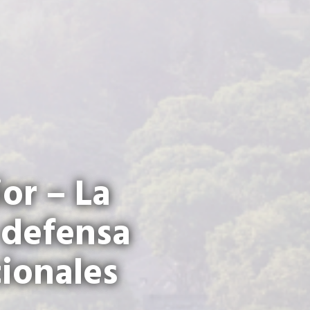
or – La
 defensa
cionales