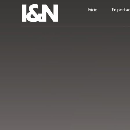
Inicio
En porta
Guatehuevo: medio siglo
“La sostenibilid
produciendo la proteína
el centro de Cer
más accesible para los
Ambev Guatema
guatemaltecos
Ricardo Urteaga
ACTUALIDAD
EN PORTADA
julio 2026
EN PORTADA
mayo 202