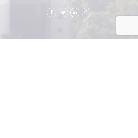
Uno de los
mayores y
más ricos
sitios
arqueológicos del mundo, Tikal, ubicado en Petén, ha
sido destacado por la editora de guías de viaje, Lonely
Planet, en su edición 2015.