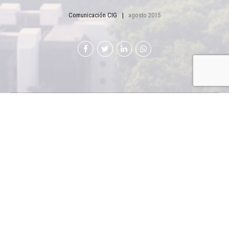
Comunicación CIG
agosto 2015
La empresa
Toledo
celebró el
Segundo
Festival de
Carne de
Cerdo en
Guatemala,