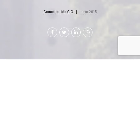
Comunicación CIG
mayo 2015
El presidente del Banco de Guatemala –Banguat-, Julio
Suárez, mostró optimismo por el desarrollo de la
actividad económica durante el 2015. Dijo, además, que
son de vital importancia las decisiones tomadas por el
sector industrial y empresarial para lograr dicho
dinamismo.
El Banco de Guatemala –Banguat– oficializó el