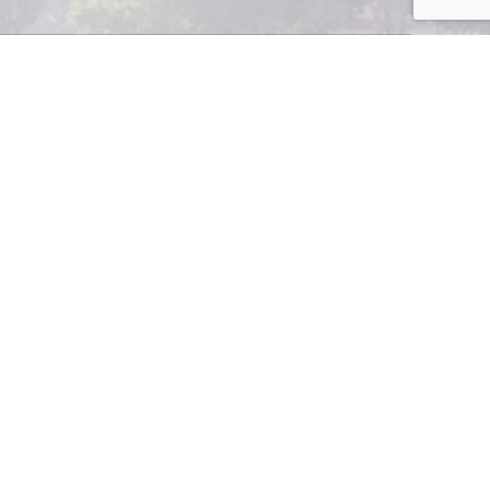
alizados por la
rsiones -CII- nace
atender mejor a
de la región de
tamos de montos
miento
nhelan mejorar su
to de hasta un
nimo de tres años
a y el recibimiento