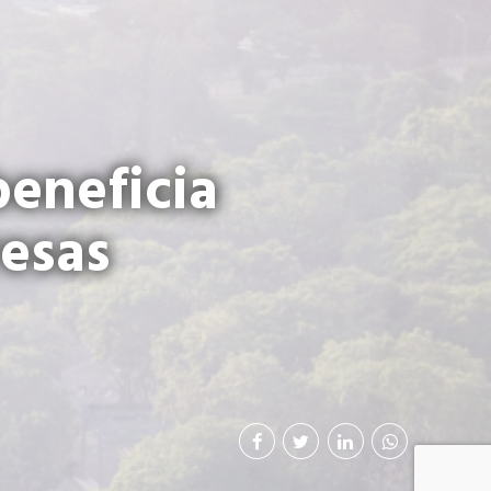
eneficia
resas