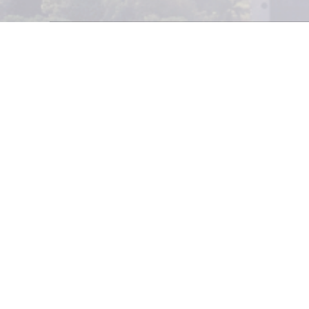
competitividad y 
Las condiciones d
20% del monto de 
y máximo siete, una