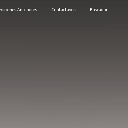
Ediciones Anteriores
Contáctanos
Buscador
uárez: “Las
Lucas Martínez Paz: “En
demos liderar y
tecnología, hay que invertir
aso por nuestros
con inteligencia, no por
ritos”
moda”
marzo 2026
EN PORTADA
febrero 2026