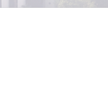
Como resultado de los esfuerzos re
Corporación Interamericana de Inve
FINPYME Credit, un programa para 
las pequeñas y medianas empresas 
América Latina. Este ofrece prés
reducidos para otorgar el financia
competitivo de las empresas que a
aumentar su productividad.
e los préstamos incluyen aspectos como el consentimien
las ventas brutas anuales de la compañía, en un plazo mí
 tasa fija, una amortización trimestral, tramitación rápid