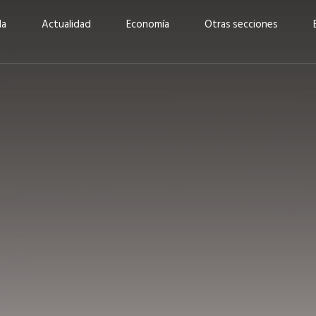
da
Actualidad
Economía
Otras secciones
“Invertir con propósito:
ad está en
cómo CBC impulsa su
Elizabeth S
vecería
crecimiento industrial a
mujeres po
la» –
través de la innovación y la
abrirnos p
sostenibilidad”
propios mé
6
EN PORTADA
abril 2026
EN PORTADA