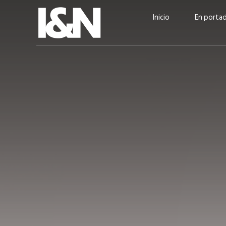
Inicio
En porta
Guatehuevo: medio siglo
“La sostenibilid
produciendo la proteína
el centro de Cer
más accesible para los
Ambev Guatema
guatemaltecos
Ricardo Urteaga
ACTUALIDAD
EN PORTADA
julio 2026
EN PORTADA
mayo 202