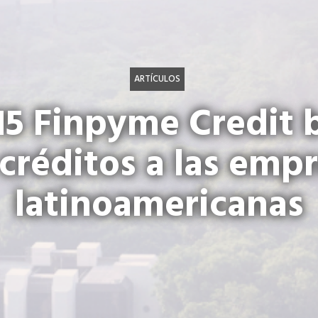
ARTÍCULOS
5 Finpyme Credit b
créditos a las emp
latinoamericanas