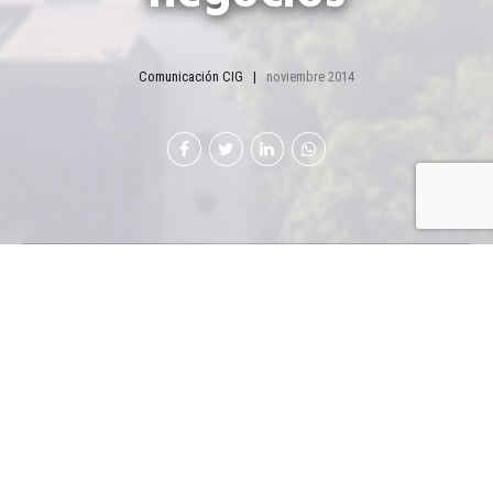
Comunicación CIG
noviembre 2014
Javier Zepeda
Director Ejecutivo
Cámara de Industria
de Guatemala
Siendo un país con
gran potencial de