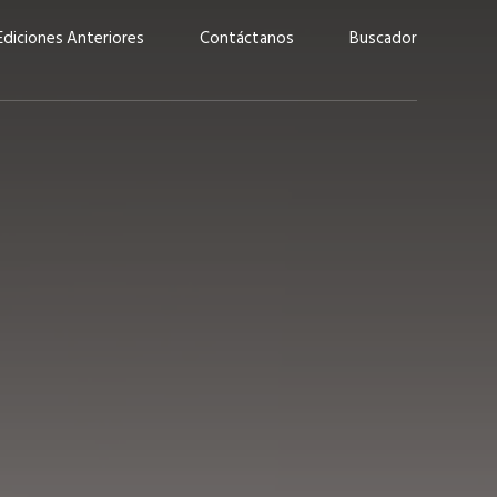
Ediciones Anteriores
Contáctanos
Buscador
uárez: “Las
Lucas Martínez Paz: “En
demos liderar y
tecnología, hay que invertir
aso por nuestros
con inteligencia, no por
ritos”
moda”
marzo 2026
EN PORTADA
febrero 2026