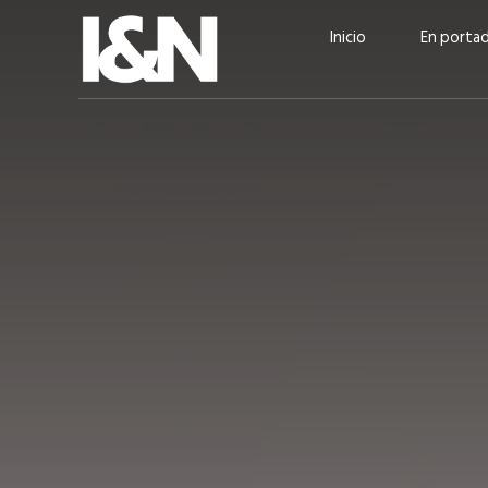
Inicio
En porta
Guatehuevo: medio siglo
“La sostenibilid
produciendo la proteína
el centro de Cer
más accesible para los
Ambev Guatema
guatemaltecos
Ricardo Urteaga
ACTUALIDAD
EN PORTADA
julio 2026
EN PORTADA
mayo 202