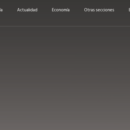
da
Actualidad
Economía
Otras secciones
“Invertir con propósito:
ad está en
cómo CBC impulsa su
Elizabeth S
vecería
crecimiento industrial a
mujeres po
la» –
través de la innovación y la
abrirnos p
sostenibilidad”
propios mé
6
EN PORTADA
abril 2026
EN PORTADA