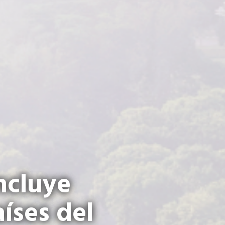
ncluye
íses del