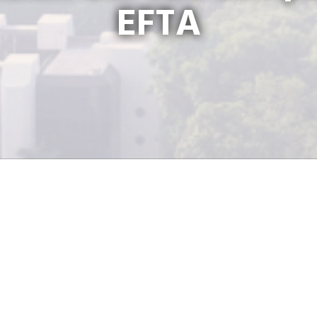
EFTA
El pasado 16 de octubre el grupo d
área de Comercio Exterior del Min
(Mineco), liderado por la vicemi
Flores, concluyó con los acuerdos
Tratado de Libre Comercio (TLC) 
los países de la Asociación E