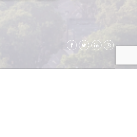
e profesionales del
isterio de Economía
nistra María Luisa
 para establecer el
entre Guatemala y
uropea del Libre