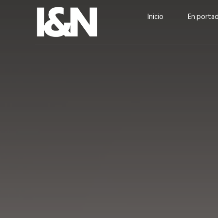
Inicio
En porta
Guatehuevo: medio siglo
“La sostenibilid
produciendo la proteína
el centro de Cer
más accesible para los
Ambev Guatema
guatemaltecos
Ricardo Urteaga
ACTUALIDAD
EN PORTADA
julio 2026
EN PORTADA
mayo 202