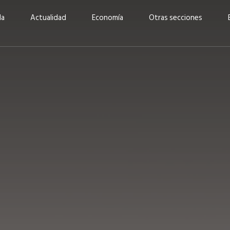
da
Actualidad
Economía
Otras secciones
“Invertir con propósito:
ad está en
cómo CBC impulsa su
Elizabeth S
vecería
crecimiento industrial a
mujeres po
la» –
través de la innovación y la
abrirnos p
sostenibilidad”
propios mé
6
EN PORTADA
abril 2026
EN PORTADA