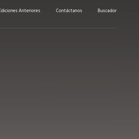
Ediciones Anteriores
Contáctanos
Buscador
uárez: “Las
Lucas Martínez Paz: “En
demos liderar y
tecnología, hay que invertir
aso por nuestros
con inteligencia, no por
ritos”
moda”
marzo 2026
EN PORTADA
febrero 2026