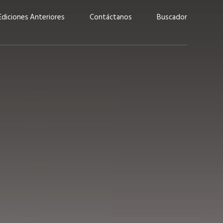
Ediciones Anteriores
Contáctanos
Buscador
uárez: “Las
Lucas Martínez Paz: “En
demos liderar y
tecnología, hay que invertir
aso por nuestros
con inteligencia, no por
ritos”
moda”
marzo 2026
EN PORTADA
febrero 2026