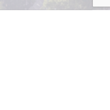
re del Liderazgo
ngreso, organizado
a varios directivos
a abordar temas de
opietarios, más
Coordinador de
ció un espacio para
a exposición de la