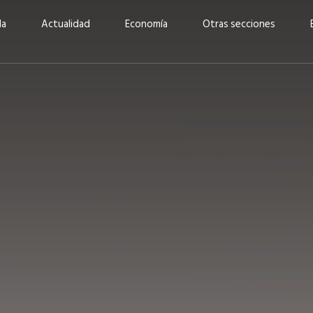
da
Actualidad
Economía
Otras secciones
“Invertir con propósito:
ad está en
cómo CBC impulsa su
Elizabeth S
vecería
crecimiento industrial a
mujeres po
la» –
través de la innovación y la
abrirnos p
sostenibilidad”
propios mé
6
EN PORTADA
abril 2026
EN PORTADA