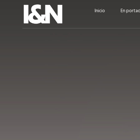
Inicio
En porta
Guatehuevo: medio siglo
“La sostenibilid
produciendo la proteína
el centro de Cer
más accesible para los
Ambev Guatema
guatemaltecos
Ricardo Urteaga
ACTUALIDAD
EN PORTADA
julio 2026
EN PORTADA
mayo 202