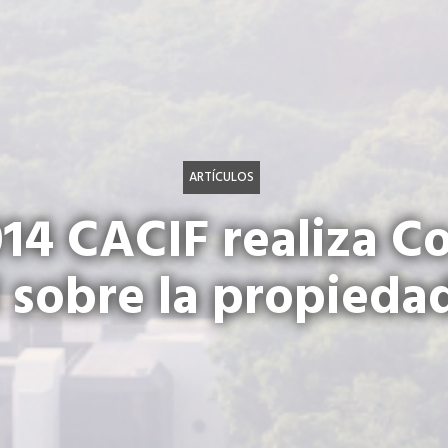
ARTÍCULOS
14 CACIF realiza C
 sobre la propieda