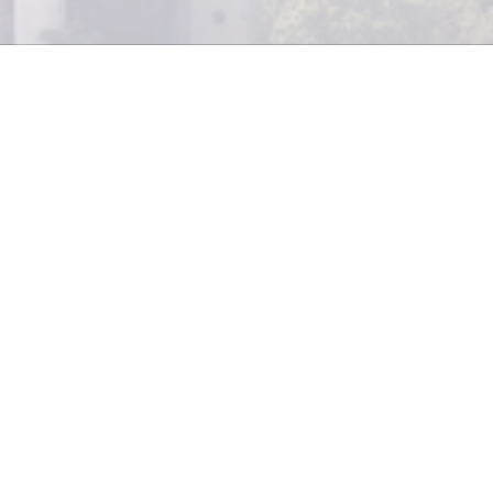
Presentado como “La Cumb
Gremial de Guatemala”, el co
el pasado 26 de marzo, reunió 
del sector empresarial, par
desarrollo y trabajo.
Con el nombre de “Más pr
Guatemala”, el Comité 
olas, Comerciales, Industriales y Financieras (CACIF) ofre
de propiedad privada desde distintas perspectivas, con l
búsqueda de una solución.