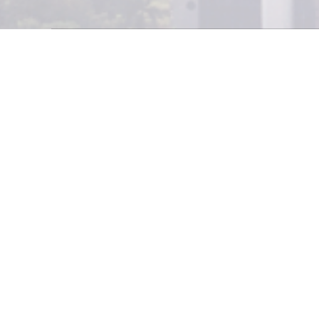
Asociaciones Agríc
discutir el tema 
problemática y la 