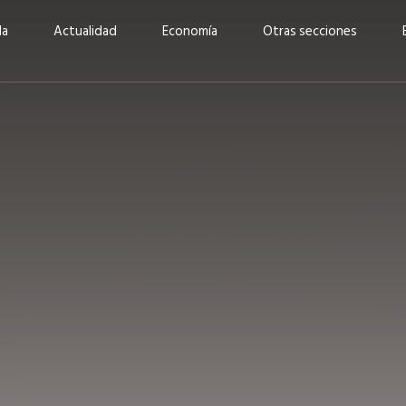
da
Actualidad
Economía
Otras secciones
“Invertir con propósito:
ad está en
cómo CBC impulsa su
Elizabeth S
vecería
crecimiento industrial a
mujeres po
la» –
través de la innovación y la
abrirnos p
sostenibilidad”
propios mé
6
EN PORTADA
abril 2026
EN PORTADA