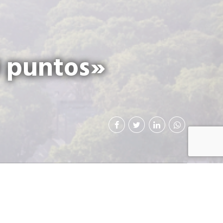
0 puntos»
ejores maestros de
econocen proyectos
r las prácticas de