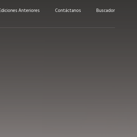
Ediciones Anteriores
Contáctanos
Buscador
uárez: “Las
Lucas Martínez Paz: “En
demos liderar y
tecnología, hay que invertir
aso por nuestros
con inteligencia, no por
ritos”
moda”
marzo 2026
EN PORTADA
febrero 2026