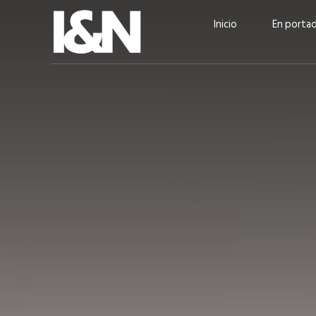
Inicio
En porta
Guatehuevo: medio siglo
“La sostenibilid
produciendo la proteína
el centro de Cer
más accesible para los
Ambev Guatema
guatemaltecos
Ricardo Urteaga
ACTUALIDAD
EN PORTADA
julio 2026
EN PORTADA
mayo 202