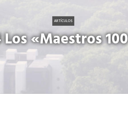
ARTÍCULOS
 Los «Maestros 10
ción Empresarios por la Educación, galardonó a los m
el premio “Maestro 100 puntos”, mediante el cual se r
 de maestros del sector público que contribuyen a mejora