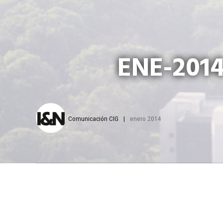
ENE-2014
Comunicación CIG
enero 2014
L
a organiza
2013, con 
educativos