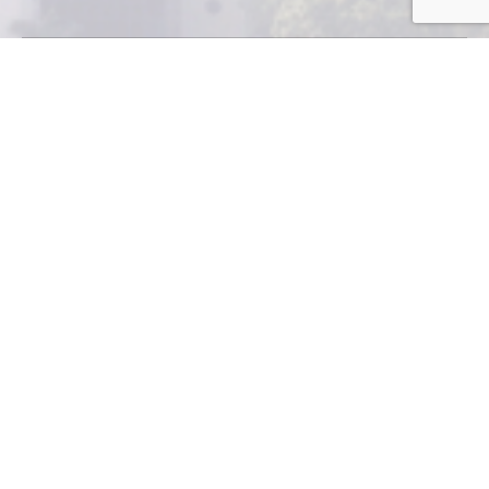
Estudio presentado por
Miebach revela que el comercio
electrónico crece a gran
velocidad. El fundador de la
compañía, Joachim Miebach,
animó a las industrias nacionales a aprovechar esta
tendencia global.
El comercio electrónico es la modalidad de compra y
venta de productos y servicios que crece a gran
velocidad; las empresas guatemaltecas no pueden
quedarse a la zaga y deben aprovechar el gran
potencial de los grandes mercados globales.