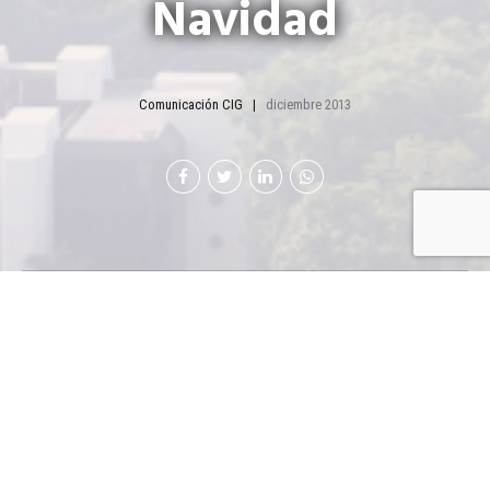
Navidad
Comunicación CIG
diciembre 2013
L
a celebración y apertura de las festividades de
Navidad y Año Nuevo, con el Festival del Árbol
Gallo volvió a desatar la deliria de miles de
familias que asistieron el 16 de noviembre recién
pasado a El Obelisco. Simultáneamente se encendieron
las luces de otros 33 árboles en igual número de