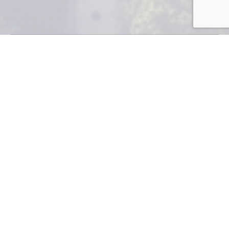
E
sta normativa está sustentada en los
convenios firmados por Guatemala con la
Organización Internacional del Trabajo
(OIT), documento impreso el 28 de diciembre de
1957, pero que sigue vigente.
DRA. LUCRECIA HERNÁNDEZ DE VALDEZ |
ASOCIACIÓN DE MEDICINA DEL TRABAJO (ASOMET)
Es
importante
que los