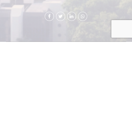
El Cerrito del Carmen fue remozado recientemente. Se
reconstruyeron la banca, una pérgola y la jardinización
de 150 metros, los cuales fueron realizados con el fin
de preservar esta área del patrimonio cultural. Estos
trabajos fueron
realizados por
Cervecería
Centro
Americana. En la