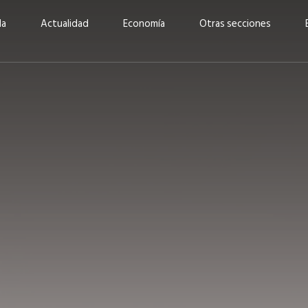
da
Actualidad
Economía
Otras secciones
“Invertir con propósito:
ad está en
cómo CBC impulsa su
Elizabeth S
vecería
crecimiento industrial a
mujeres po
la» –
través de la innovación y la
abrirnos p
sostenibilidad”
propios mé
6
EN PORTADA
abril 2026
EN PORTADA