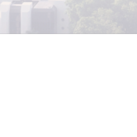
de Operadores de Televisión por Cable, adscrita a Cáma
(CIG), anunció la realización de Expocable 2013, el even
usivamente a los mejores operadores del sector. El encue
l 20 al 22 de agosto del presente año en el centro de
Hotel Westin Camino Real.
 feria de negocios más importante de la región
 además de convertirse en el encuentro más efectivo
de productos de la industria de televisión por cable.
 de la Gremial, Enrique Lau, manifestó que participará