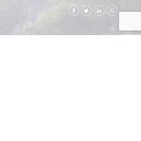
ra de Industria de
to de negocios que
ntro de negocios se
n 34 empresas, las