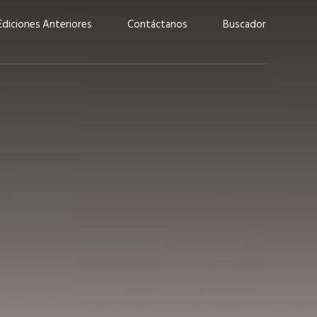
Ediciones Anteriores
Contáctanos
Buscador
uárez: “Las
Lucas Martínez Paz: “En
demos liderar y
tecnología, hay que invertir
aso por nuestros
con inteligencia, no por
ritos”
moda”
marzo 2026
EN PORTADA
febrero 2026