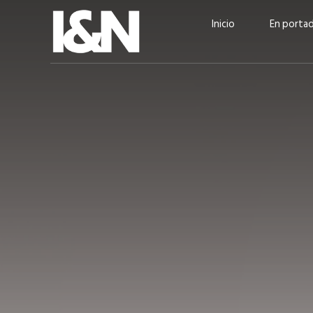
Inicio
En porta
Guatehuevo: medio siglo
“La sostenibilid
produciendo la proteína
el centro de Cer
más accesible para los
Ambev Guatema
guatemaltecos
Ricardo Urteaga
ACTUALIDAD
EN PORTADA
julio 2026
EN PORTADA
mayo 202