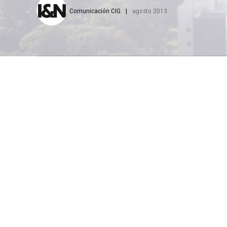
Comunicación CIG
agosto 2013
L
a Gremial 
Guatemala 
reúne excl
llevará a cabo de
convenciones del 
Expocable es la
centroamericana,
para la colocación 
El vicepresidente