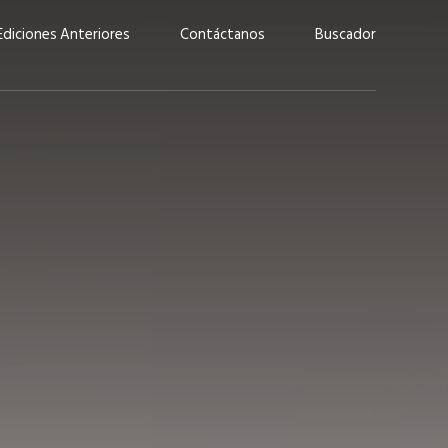
Ediciones Anteriores
Contáctanos
Buscador
uárez: “Las
Lucas Martínez Paz: “En
demos liderar y
tecnología, hay que invertir
aso por nuestros
con inteligencia, no por
ritos”
moda”
marzo 2026
EN PORTADA
febrero 2026