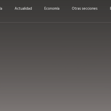
da
Actualidad
Economía
Otras secciones
“Invertir con propósito:
ad está en
cómo CBC impulsa su
Elizabeth S
vecería
crecimiento industrial a
mujeres po
la» –
través de la innovación y la
abrirnos p
sostenibilidad”
propios mé
6
EN PORTADA
abril 2026
EN PORTADA