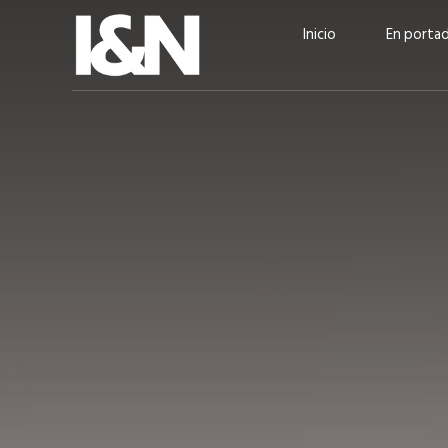
Inicio
En porta
Guatehuevo: medio siglo
“La sostenibilid
produciendo la proteína
el centro de Cer
más accesible para los
Ambev Guatema
guatemaltecos
Ricardo Urteaga
ACTUALIDAD
EN PORTADA
julio 2026
EN PORTADA
mayo 202