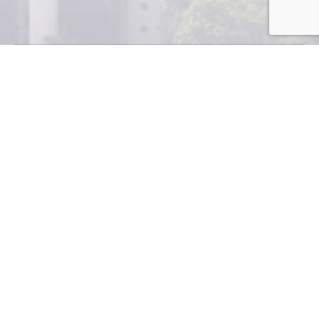
E
l Banco Ficohsa Guatemala y el Grupo Cemaco
anuncian su alianza con el lanzamiento de una
tarjeta de crédito, Banco Ficohsa Cemaco Visa.
Los usuarios recibirán descuentos permanente en las
tiendas Cemaco, Juguetón, Bebé Juguetón,
Construcentro y Lego Store. Además, los
consumidores podrán acumular un punto privilegio por
cada quetzal de compra en otros establecimientos
locales o en otros países. En el primer año la
membresía no tendrá costo.