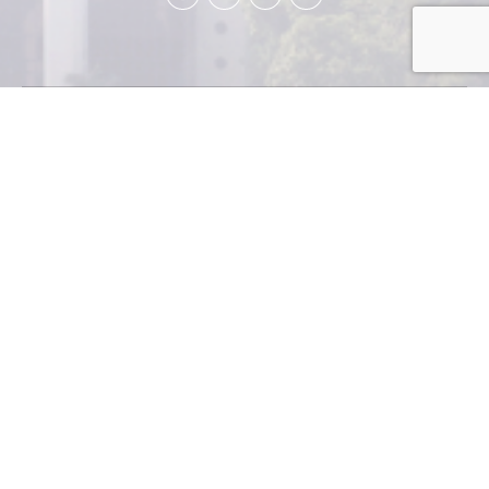
The Central America
Bottling Corporation
(CBC), colocó, el seis de
mayo recién pasado, una
emisión de bonos a
nivel internacional por
un monto de US$100
millones, informó la compañía en un comunicado.
Explicó que las calificadoras de riesgo Moody’s,
Standard & Poor’s y Fitch Ratings, emitieron
comunicados de prensa en los cuales ratifican la