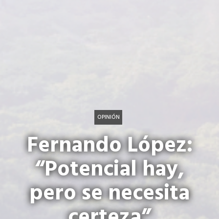
OPINIÓN
Fernando López:
“Potencial hay,
pero se necesita
certeza”