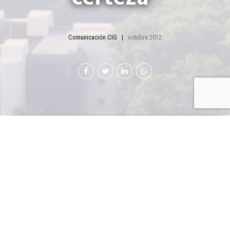
Comunicación CIG
octubre 2012
Fernando López, vicepresidente de
Cámara de Industria de Guatemala
(CIG), reconoce que mientras el
crecimiento económico del país sea
menor al tres por ciento anual, es
insuficiente para el desarrollo que el