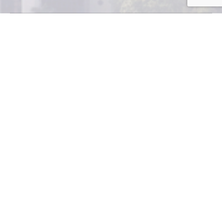
CyberTech Pad CT10, es una
tableta diseñada por
guatemaltecos y que recién ha
sido lanzada al mercado por la
cadena de tiendas La Curacao. Fue diseñada con
especificaciones únicas y diferenciadoras. Entre sus
características destacan la pantalla táctil capacitiva de
10.1 pulgadas, “widescreen”, procesador boxchip A10,
sistema operativo Android versión 4.0, memoria RAM
de 1 GB, capacidad de almacenaje de 8 GB de memoria
interna, expandible hasta 32GB por medio de la ranura
de memoria SD, Wireless -cámara web frontal-,
compatible con módem US3G, puerto mini HDMI, USB