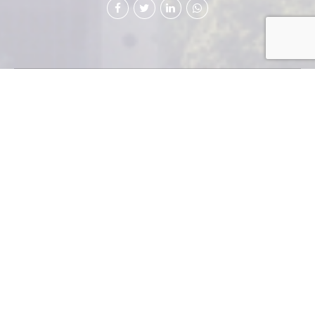
E
s un evento que dará continuidad a la
“Cumbre de la Tierra”, realizada en esta
misma ciudad en 1992, pues ahí se
tomaron decisiones trascendentales que han
influido en la humanidad.
POR ING. KHALIL DE LEÓN
Con la expectativa de
que sea el mayor
acontecimiento en la
historia del Sistema de las Naciones Unidas (SNU) y que