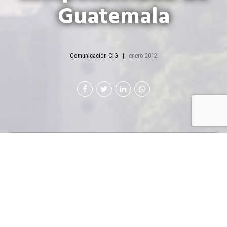
Guatemala
Comunicación CIG
enero 2012
Gobierno de Pérez
Molina tendrá que
mejorar el país en
muchas áreas para
elevar la