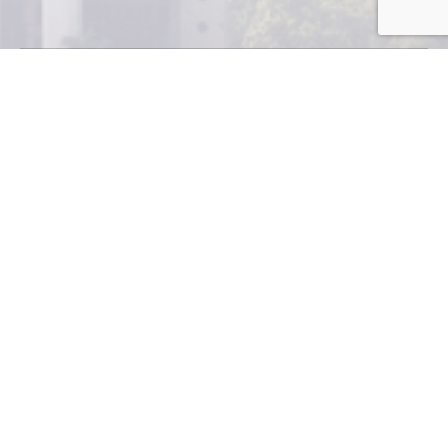
Pese a que lo normal ha sido que el precio
del dólar experimente una disminución
hacia finales de septiembre, los problemas que
enfrentan las economías avanzadas podrían restringir
la cantidad de divisas en el país. Analistas indicaron que
esta coyuntura podría ejercer presión para que el tipo
de cambio aumente. Hacia finales de septiembre, el
mercado mayorista de divisas y las ventanillas de los
bancos subieron la cotización de la divisa. El tipo de
cambio promedio en este mercado subió ¢3.22. Para
Melvin Garita, director de análisis de Lafise, los
movimientos en mercados internacionales, podrían