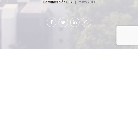
Comunicación CIG
mayo 2011
E
n el país las empresas cierran sin cumplir
con procedimientos de ley ni cumplir con
sus proveedores.
INDUSTRIA Y NEGOCIOS
Según una investigación
realizada por profesionales, a
solicitud de la Fundación para el
Desarrollo (Fundesa), la mayoría