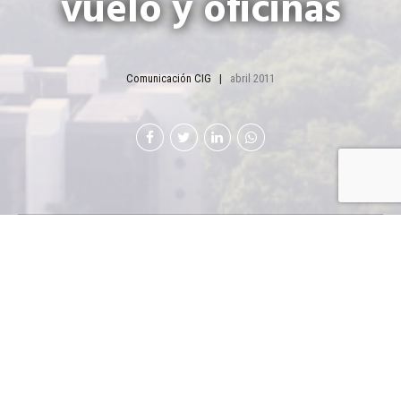
vuelo y oficinas
Comunicación CIG
abril 2011
D
elta Air Lines inauguró una nueva oficina
comercial en la capital guatemalteca, la cual
está ubicada en el bulevar Los Próceres y 18
calle, zona 10, torre I, edificio Zona Pradera. Delta
también anunció una nueva frecuencia del vuelo diario
que ofrece entre el aeropuerto internacional La Aurora