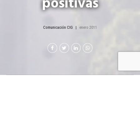
positivas
Comunicación CIG
enero 2011
L
a economía del país será empujada por un
mayor gasto del Gobierno e ingreso de
capitales que podrían venir en busca de
mejores tasas de interés. El PIB crecerá entre 2.5 y
3.2 por ciento pero nadie visualiza mejorías en el
tema de seguridad.