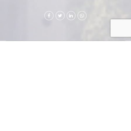
C
asos exitosos
del marketing y
la publicidad
fueron reconocidos con
los premios Awards 2010.
Por sexto año consecutivo la industria del marketing y
la publicidad del país se vistieron de gala en la
ceremonia de premiación EffieAwards 2010, realizada
el pasado mes de octubre en el auditorio de la