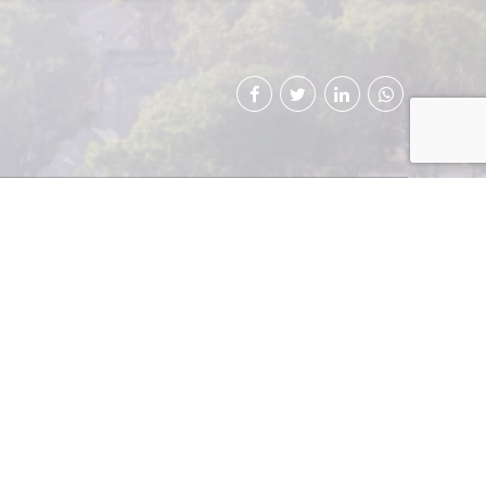
a en finanzas
te a Banco
o de Guatemala en
mo parte de los
a este medio
an constituido
iosos en la