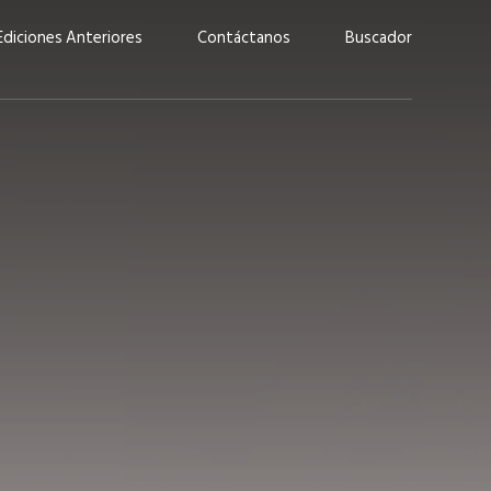
Ediciones Anteriores
Contáctanos
Buscador
uárez: “Las
Lucas Martínez Paz: “En
demos liderar y
tecnología, hay que invertir
aso por nuestros
con inteligencia, no por
ritos”
moda”
marzo 2026
EN PORTADA
febrero 2026