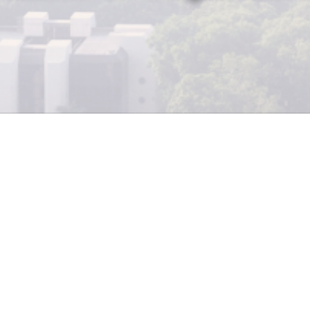
L
a revista británica especializad
Euromoney eligió recientemen
Industrial como el mejor banc
2009, por tercera vez consecutiva, co
premios a “La excelencia”, que organiz
escrito desde hace 18 años y que se h
como los reconocimientos más prestig
industria bancaria a nivel mundial.