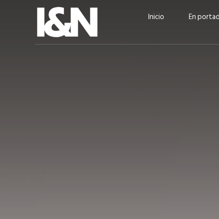
Inicio
En porta
Guatehuevo: medio siglo
“La sostenibilid
produciendo la proteína
el centro de Cer
más accesible para los
Ambev Guatema
guatemaltecos
Ricardo Urteaga
ACTUALIDAD
EN PORTADA
julio 2026
EN PORTADA
mayo 202