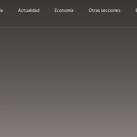
da
Actualidad
Economía
Otras secciones
“Invertir con propósito:
ad está en
cómo CBC impulsa su
Elizabeth S
vecería
crecimiento industrial a
mujeres po
la» –
través de la innovación y la
abrirnos p
sostenibilidad”
propios mé
6
EN PORTADA
abril 2026
EN PORTADA