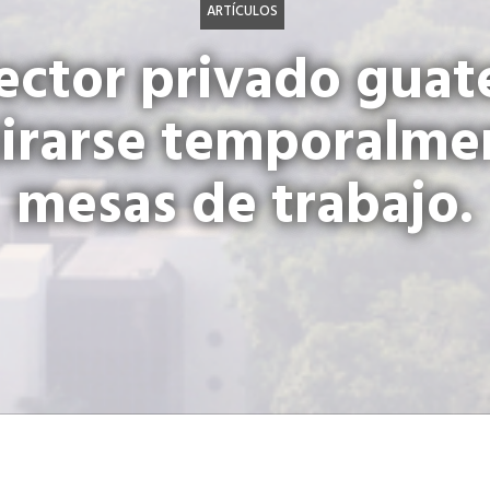
ARTÍCULOS
ector privado gua
tirarse temporalme
mesas de trabajo.
La dirigencia em