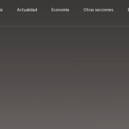
da
Actualidad
Economía
Otras secciones
“Invertir con propósito:
ad está en
cómo CBC impulsa su
Elizabeth S
vecería
crecimiento industrial a
mujeres po
la» –
través de la innovación y la
abrirnos p
sostenibilidad”
propios mé
6
EN PORTADA
abril 2026
EN PORTADA