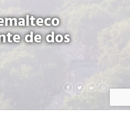
temalteco
nte de dos
presarial ha pedido