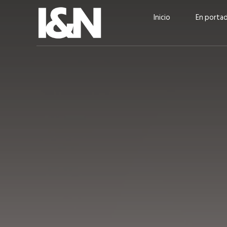
Inicio
En porta
Guatehuevo: medio siglo
“La sostenibilid
produciendo la proteína
el centro de Cer
más accesible para los
Ambev Guatema
guatemaltecos
Ricardo Urteaga
ACTUALIDAD
EN PORTADA
julio 2026
EN PORTADA
mayo 202