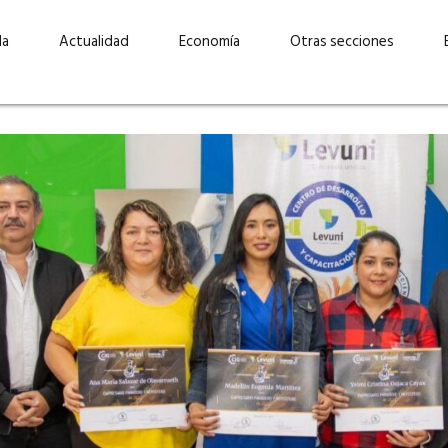
da
Actualidad
Economía
Otras secciones
“Invertir con propósito:
ad está en
cómo CBC impulsa su
Elizabeth S
vecería
crecimiento industrial a
mujeres po
la» –
través de la innovación y la
abrirnos p
sostenibilidad”
propios mé