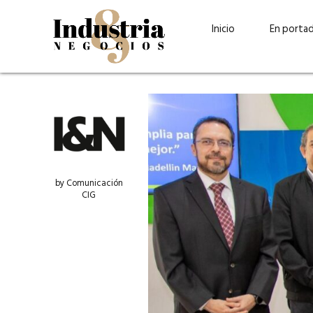
Inicio
En porta
by Comunicación
CIG
Guatehuevo: medio siglo
“La sostenibilid
produciendo la proteína
el centro de Cer
más accesible para los
Ambev Guatema
guatemaltecos
Ricardo Urteaga