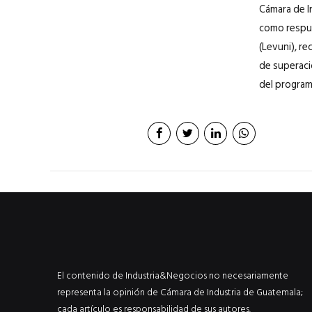
Cámara de I
como respue
(Levuni), r
de superaci
del program
El contenido de Industria&Negocios no necesariamente
representa la opinión de Cámara de Industria de Guatemala;
cada artículo es responsabilidad de sus autores.