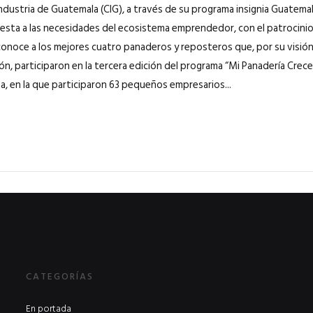
ndustria de Guatemala (CIG), a través de su programa insignia Guatem
sta a las necesidades del ecosistema emprendedor, con el patrocinio
econoce a los mejores cuatro panaderos y reposteros que, por su visió
ón, participaron en la tercera edición del programa “Mi Panadería Crec
a, en la que participaron 63 pequeños empresarios...
CATEGORÍAS
En portada