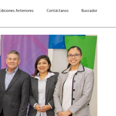
Ediciones Anteriores
Contáctanos
Buscador
uárez: “Las
Lucas Martínez Paz: “En
demos liderar y
tecnología, hay que invertir
aso por nuestros
con inteligencia, no por
ritos”
moda”