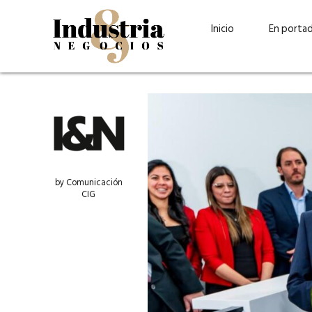
Inicio
En porta
by Comunicación
CIG
Guatehuevo: medio siglo
“La sostenibilid
produciendo la proteína
el centro de Cer
más accesible para los
Ambev Guatema
guatemaltecos
Ricardo Urteaga