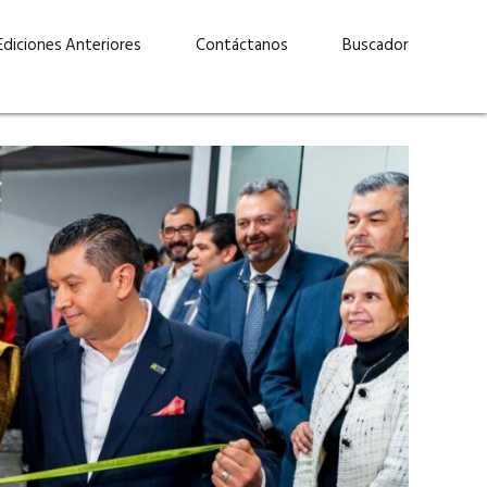
Ediciones Anteriores
Contáctanos
Buscador
uárez: “Las
Lucas Martínez Paz: “En
demos liderar y
tecnología, hay que invertir
aso por nuestros
con inteligencia, no por
ritos”
moda”