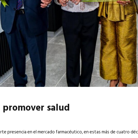
6
EN PORTADA
abril 2026
EN PORTADA
e promover salud
rte presencia en el mercado farmacéutico, en estas más de cuatro d