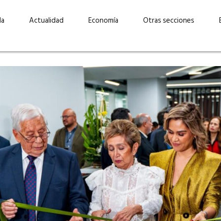
da
Actualidad
Economía
Otras secciones
“Invertir con propósito:
ad está en
cómo CBC impulsa su
Elizabeth S
vecería
crecimiento industrial a
mujeres po
la» –
través de la innovación y la
abrirnos p
sostenibilidad”
propios mé