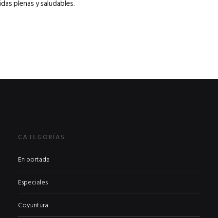
das plenas y saludables.
CATEGORÍAS
En portada
Especiales
Coyuntura