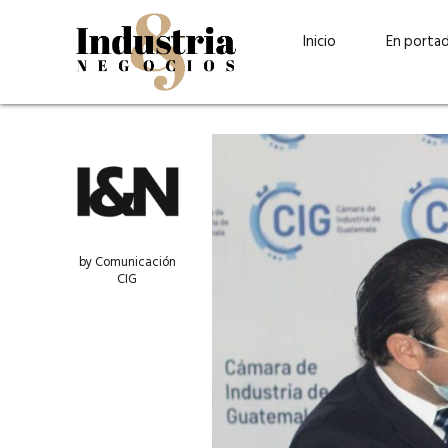
Inicio
En porta
by Comunicación
CIG
Guatehuevo: medio siglo
“La sostenibilid
produciendo la proteína
el centro de Cer
más accesible para los
Ambev Guatema
guatemaltecos
Ricardo Urteaga