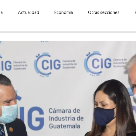
da
Actualidad
Economía
Otras secciones
“Invertir con propósito:
ad está en
cómo CBC impulsa su
Elizabeth S
vecería
crecimiento industrial a
mujeres po
la» –
través de la innovación y la
abrirnos p
sostenibilidad”
propios mé