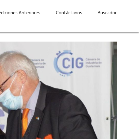
Ediciones Anteriores
Contáctanos
Buscador
uárez: “Las
Lucas Martínez Paz: “En
demos liderar y
tecnología, hay que invertir
aso por nuestros
con inteligencia, no por
ritos”
moda”