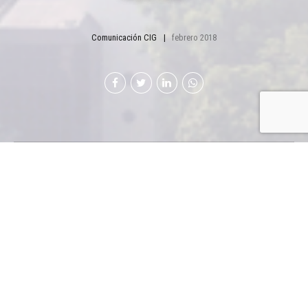
Comunicación CIG
febrero 2018
La International
Chamber of
Commerce y su
compromiso para el