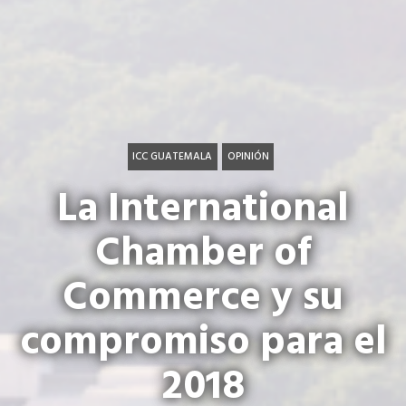
ICC GUATEMALA
OPINIÓN
La International
Chamber of
Commerce y su
compromiso para el
2018