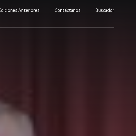
Ediciones Anteriores
Contáctanos
Buscador
uárez: “Las
Lucas Martínez Paz: “En
demos liderar y
tecnología, hay que invertir
aso por nuestros
con inteligencia, no por
ritos”
moda”
marzo 2026
EN PORTADA
febrero 2026