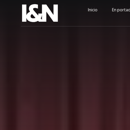
Inicio
En porta
Guatehuevo: medio siglo
“La sostenibilid
produciendo la proteína
el centro de Cer
más accesible para los
Ambev Guatema
guatemaltecos
Ricardo Urteaga
ACTUALIDAD
EN PORTADA
julio 2026
EN PORTADA
mayo 202