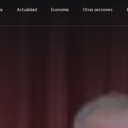
da
Actualidad
Economía
Otras secciones
“Invertir con propósito:
ad está en
cómo CBC impulsa su
Elizabeth S
vecería
crecimiento industrial a
mujeres po
la» –
través de la innovación y la
abrirnos p
sostenibilidad”
propios mé
6
EN PORTADA
abril 2026
EN PORTADA