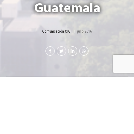
Guatemala
Comunicación CIG
julio 2016
¡El comercio
internacional sí es
importante!