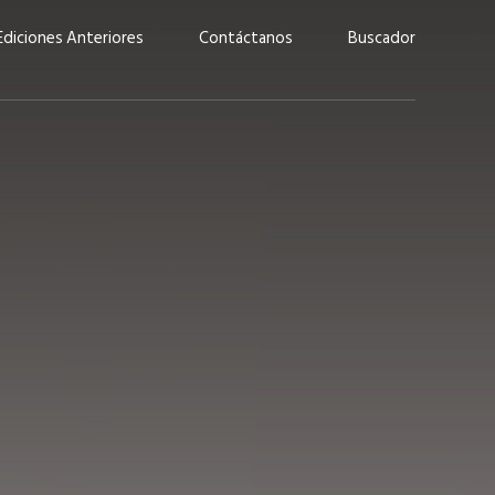
Ediciones Anteriores
Contáctanos
Buscador
uárez: “Las
Lucas Martínez Paz: “En
demos liderar y
tecnología, hay que invertir
aso por nuestros
con inteligencia, no por
ritos”
moda”
marzo 2026
EN PORTADA
febrero 2026