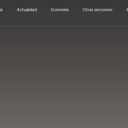
da
Actualidad
Economía
Otras secciones
“Invertir con propósito:
ad está en
cómo CBC impulsa su
Elizabeth S
vecería
crecimiento industrial a
mujeres po
la» –
través de la innovación y la
abrirnos p
sostenibilidad”
propios mé
6
EN PORTADA
abril 2026
EN PORTADA