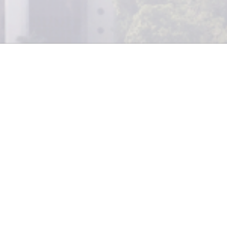
En el Encuentro Empresarial SICA 
el pasado mes, el Ministro
Guatemala, Sergio de la Torre, su
de Colaboración Interinstitucional 
de Estado de Comercio del Gob
Jaime García-Legaz.
laboración Interinstitucional representa un apoyo mutu
ión permanente, apoyo para la promoción de la inversión
periencias y productos, el fomento de misiones comerci
 apoyo de la consolidación de la Red Iberoamericana