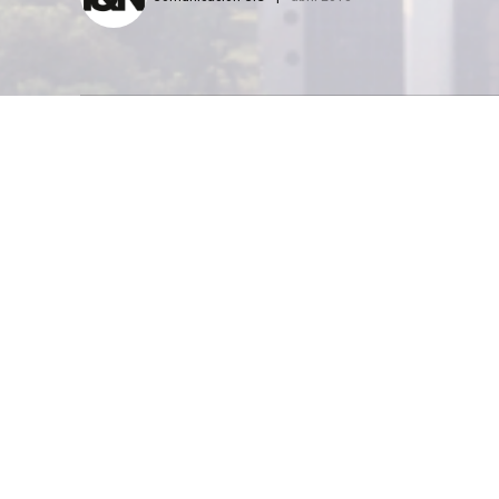
El Convenio de Co
flujo de informac
intercambio de ex
continuar con el