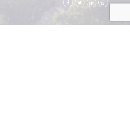
– España, realizado
 de Economía de
scribió el Convenio
junto al Secretario
ierno de España,
o que permitirá un
 y el comercio, el
ales, y sobre todo
 de Organismos de