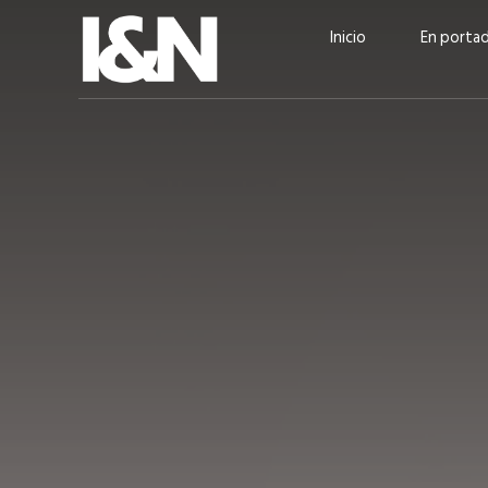
Inicio
En porta
Guatehuevo: medio siglo
“La sostenibilid
produciendo la proteína
el centro de Cer
más accesible para los
Ambev Guatema
guatemaltecos
Ricardo Urteaga
ACTUALIDAD
EN PORTADA
julio 2026
EN PORTADA
mayo 202